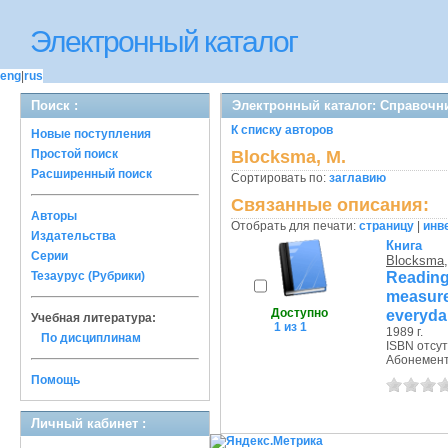
Электронный каталог
eng
|
rus
Поиск :
Электронный каталог: Справочн
К списку авторов
Новые поступления
Простой поиск
Blocksma, M.
Расширенный поиск
Сортировать по:
заглавию
Связанные описания:
Авторы
Отобрать для печати:
страницу
|
инв
Издательства
Книга
Серии
Blocksma,
Readi
Тезаурус (Рубрики)
measur
Доступно
everyda
Учебная литература:
1 из 1
1989 г.
По дисциплинам
ISBN отсут
Абонемен
Помощь
Личный кабинет :