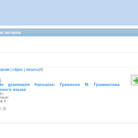
ик авторов
ерсия
|
сброс
|
печать
(
0
)
.
de grammaire francaise: Гревиссе М. Грамматика
ского языка
 г.
твует
№ 4