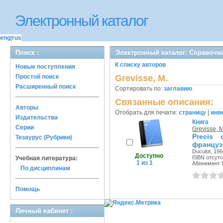
Электронный каталог
eng
|
rus
Поиск :
Электронный каталог: Справочн
К списку авторов
Новые поступления
Простой поиск
Grevisse, M.
Расширенный поиск
Сортировать по:
заглавию
Связанные описания:
Авторы
Отобрать для печати:
страницу
|
инв
Издательства
Книга
Серии
Grevisse, M
Precis 
Тезаурус (Рубрики)
француз
Duculot, 1969
Доступно
ISBN отсутс
Учебная литература:
1 из 1
Абонемент 
По дисциплинам
Помощь
Личный кабинет :