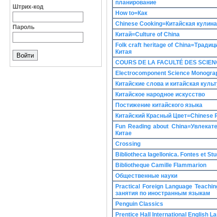
планирование
Штрих-код
How to=Как
Chinese Cooking=Китайская кулин
Пароль
Китай=Culture of China
Folk craft heritage of China=Тради
Китая
COURS DE LA FACULTÉ DES SCIEN
Electrocomponent Science Monogra
Китайские слова и китайская куль
Китайское народное искусство
Постижение китайского языка
Китайский Красный Цвет=Chinese 
Fun Reading about China=Увлекат
Китае
Crossing
Bibliotheca Iagellonica. Fontes et Stu
Bibliotheque Camille Flammarion
Общественные науки
Practical Foreign Language Teachi
занятия по иностранным языкам
Penguin Classics
Prentice Hall International English 