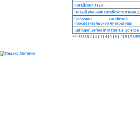
Китайский язык
Новый учебник китайского языка 
Собрание китайской кл
просветительской литературы
Springer Series in Materials Science
<< Назад
1
|
2
|
3
|
4
|
5
|
6
|
7
|
8
|
9
Впе