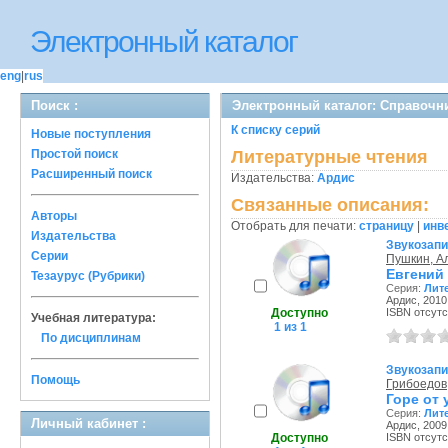
Электронный каталог
eng
|
rus
Поиск :
Электронный каталог: Справочни
К списку серий
Новые поступления
Простой поиск
Литературные чтения
Расширенный поиск
Издательства:
Ардис
Связанные описания:
Авторы
Отобрать для печати:
страницу
|
инв
Издательства
Звукозап
Серии
Пушкин, А
Евгений
Тезаурус (Рубрики)
Серия:
Лит
Ардис, 2010 
Доступно
ISBN отсутс
Учебная литература:
1 из 1
По дисциплинам
Звукозап
Помощь
Грибоедов
Горе от 
Серия:
Лит
Личный кабинет :
Ардис, 2009 
Доступно
ISBN отсутс