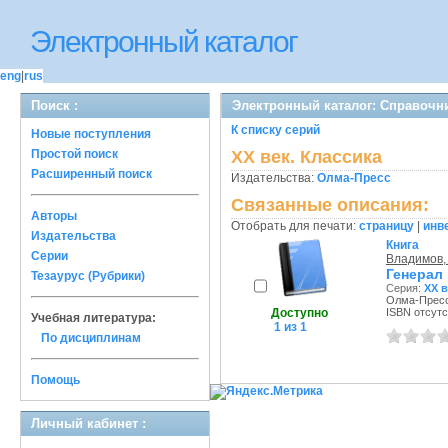
Электронный каталог
eng
|
rus
Поиск :
Электронный каталог: Справочни
К списку серий
Новые поступления
Простой поиск
XX век. Классика
Расширенный поиск
Издательства:
Олма-Пресс
Связанные описания:
Авторы
Отобрать для печати:
страницу
|
инв
Издательства
Книга
Серии
Владимов,
Генерал 
Тезаурус (Рубрики)
Серия:
XX в
Олма-Пресс,
Доступно
ISBN отсутс
Учебная литература:
1 из 1
По дисциплинам
Помощь
Личный кабинет :