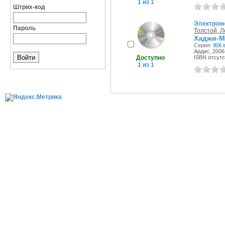
1 из 1
Штрих-код
Электрон
Пароль
Толстой, 
Хаджи-М
Серия:
XIX 
Ардис, 2006 
Доступно
ISBN отсутс
1 из 1