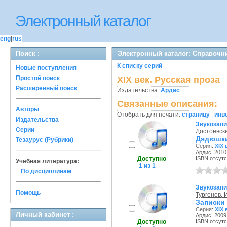
Электронный каталог
eng
|
rus
Поиск :
Электронный каталог: Справочни
К списку серий
Новые поступления
Простой поиск
XIX век. Русская проза
Расширенный поиск
Издательства:
Ардис
Связанные описания:
Авторы
Отобрать для печати:
страницу
|
инв
Издательства
Звукозап
Серии
Достоевск
Дядюшки
Тезаурус (Рубрики)
Серия:
XIX 
Ардис, 2010 
Доступно
ISBN отсутс
Учебная литература:
1 из 1
По дисциплинам
Звукозап
Помощь
Тургенев, 
Записки 
Серия:
XIX 
Личный кабинет :
Ардис, 2009 
Доступно
ISBN отсутс