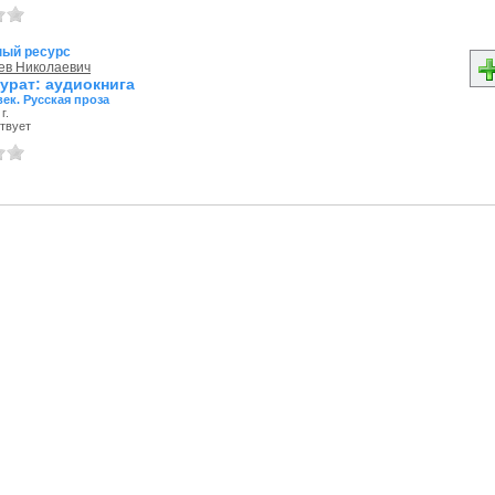
ный ресурс
Лев Николаевич
урат: аудиокнига
век. Русская проза
г.
твует