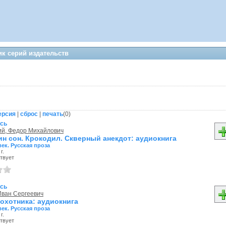
к серий издательств
ерсия
|
сброс
|
печать
(
0
)
ись
ий, Федор Михайлович
н сон. Крокодил. Скверный анекдот: аудиокнига
век. Русская проза
г.
твует
ись
Иван Сергеевич
охотника: аудиокнига
век. Русская проза
г.
твует