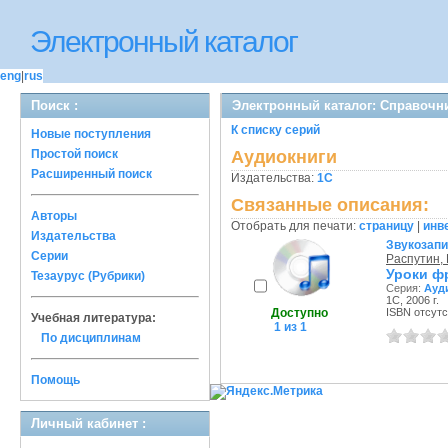
Электронный каталог
eng
|
rus
Поиск :
Электронный каталог: Справочни
К списку серий
Новые поступления
Простой поиск
Аудиокниги
Расширенный поиск
Издательства:
1С
Связанные описания:
Авторы
Отобрать для печати:
страницу
|
инв
Издательства
Звукозап
Серии
Распутин,
Уроки ф
Тезаурус (Рубрики)
Серия:
Ауд
1С, 2006 г.
Доступно
ISBN отсутс
Учебная литература:
1 из 1
По дисциплинам
Помощь
Личный кабинет :