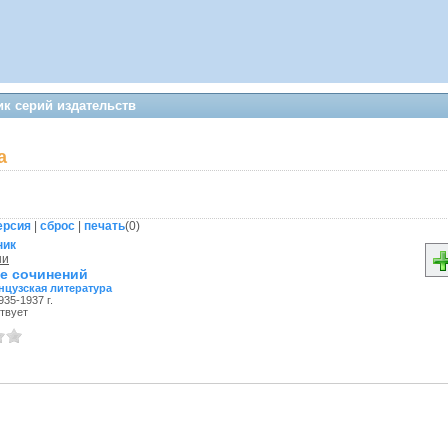
к серий издательств
а
ерсия
|
сброс
|
печать
(
0
)
ник
ни
е сочинений
нцузская литература
935-1937 г.
твует