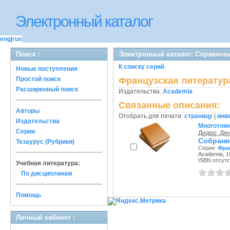
Электронный каталог
eng
|
rus
Поиск :
Электронный каталог: Справочни
К списку серий
Новые поступления
Простой поиск
Французская литератур
Расширенный поиск
Издательства:
Academia
Связанные описания:
Авторы
Отобрать для печати:
страницу
|
инв
Издательства
Многотом
Серии
Дидро, Де
Собрани
Тезаурус (Рубрики)
Серия:
Фра
Academia, 1
ISBN отсутс
Учебная литература:
По дисциплинам
Помощь
Личный кабинет :