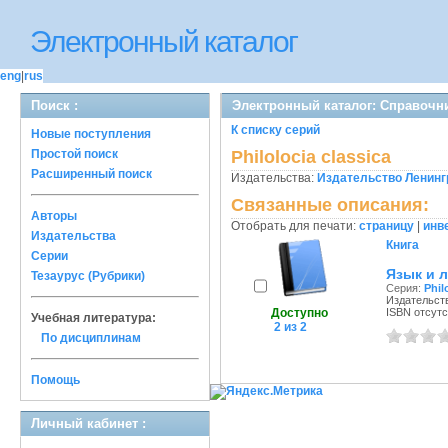
Электронный каталог
eng
|
rus
Поиск :
Электронный каталог: Справочни
К списку серий
Новые поступления
Простой поиск
Philolocia classica
Расширенный поиск
Издательства:
Издательство Ленинг
Связанные описания:
Авторы
Отобрать для печати:
страницу
|
инв
Издательства
Книга
Серии
Язык и л
Тезаурус (Рубрики)
Серия:
Phil
Издательств
Доступно
ISBN отсутс
Учебная литература:
2 из 2
По дисциплинам
Помощь
Личный кабинет :