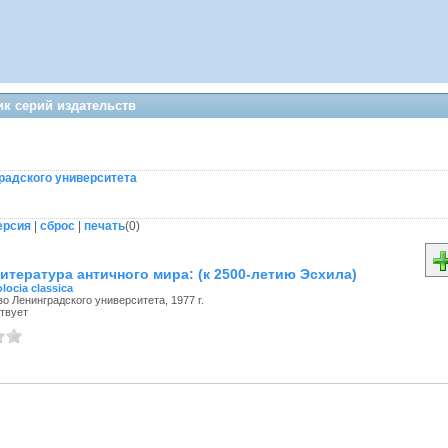
к серий издательств
радского университета
ерсия
|
сброс
|
печать
(
0
)
итература античного мира: (к 2500-летию Эсхила)
olocia classica
о Ленинградского университета, 1977 г.
твует