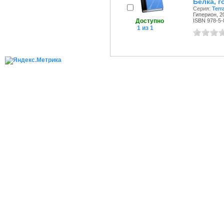
Белка, г
Серия:
Terr
Гиперион, 20
Доступно
ISBN 978-5-
1 из 1