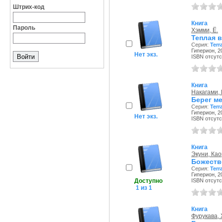
Штрих-код
Книга
Пароль
Хэмми, Ё.
Теплая 
Серия:
Terr
Гиперион, 20
Нет экз.
ISBN отсутс
Книга
Накагами,
Берег м
Серия:
Terr
Гиперион, 20
Нет экз.
ISBN отсутс
Книга
Экуни, Ка
Божеств
Серия:
Terr
Гиперион, 20
Доступно
ISBN отсутс
1 из 1
Книга
Фурукава,