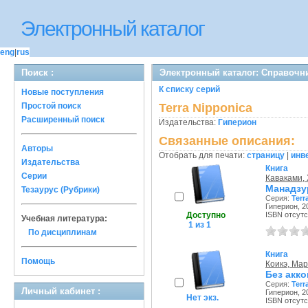
Электронный каталог
eng
|
rus
Поиск :
Электронный каталог: Справочни
К списку серий
Новые поступления
Простой поиск
Terra Nipponica
Расширенный поиск
Издательства:
Гиперион
Связанные описания:
Авторы
Отобрать для печати:
страницу
|
инв
Издательства
Книга
Серии
Каваками,
Манадзу
Тезаурус (Рубрики)
Серия:
Terr
Гиперион, 20
Доступно
ISBN отсутс
Учебная литература:
1 из 1
По дисциплинам
Книга
Помощь
Коикэ, Ма
Без акк
Серия:
Terr
Личный кабинет :
Гиперион, 20
Нет экз.
ISBN отсутс