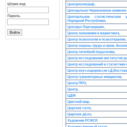
Штрих-код
Центрполиграф,
Центрально-Черноземное книжное 
Пароль
Центральное статистическое 
Народной Республики,
Централ Партнершип,
Центр экономики и маркетинга,
Центр психологии и психотерапии,
Центр охраны труда и пром. безоп
Центр лечебной педагогики,
Центр исследования институтов р
Центр исследований и статистики 
Центр изуч.оздоров.сист.Д.Востока
Центр гуманитарных инициатив,
Центр ПРО,
Центр,
ЦДіР,
Цветной мир,
Царское село,
Царское дҍло,
Художник РСФСР,
Художественный театр,