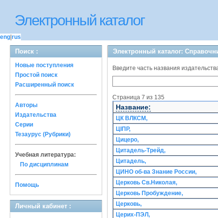
Электронный каталог
eng
|
rus
Поиск :
Электронный каталог: Справочн
Новые поступления
Введите часть названия издательства.
Простой поиск
Расширенный поиск
Страница 7 из 135
Авторы
Название:
Издательства
ЦК ВЛКСМ,
Серии
ЦІПР,
Тезаурус (Рубрики)
Цицеро,
Цитадель-Трейд,
Учебная литература:
Цитадель,
По дисциплинам
ЦИНО об-ва Знание России,
Церковь Св.Николая,
Помощь
Церковь Пробуждение,
Церковь,
Личный кабинет :
Церих-ПЭЛ,