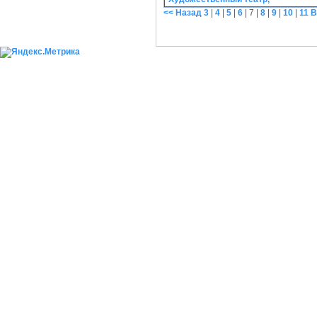
<< Назад
3
|
4
|
5
|
6
|
7
|
8
|
9
|
10
|
11
В