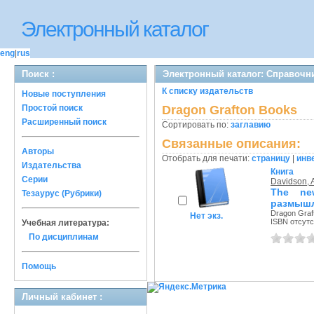
Электронный каталог
eng
|
rus
Поиск :
Электронный каталог: Справочн
К списку издательств
Новые поступления
Простой поиск
Dragon Grafton Books
Расширенный поиск
Сортировать по:
заглавию
Связанные описания:
Авторы
Отобрать для печати:
страницу
|
инв
Издательства
Книга
Серии
Davidson, 
The new
Тезаурус (Рубрики)
размышл
Dragon Graft
Нет экз.
ISBN отсутс
Учебная литература:
По дисциплинам
Помощь
Личный кабинет :