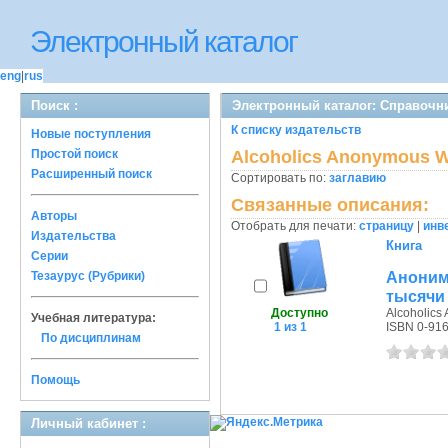
Электронный каталог
eng
|
rus
Поиск :
Электронный каталог: Справочн
К списку издательств
Новые поступления
Простой поиск
Alcoholics Anonymous W
Расширенный поиск
Сортировать по:
заглавию
Связанные описания:
Авторы
Отобрать для печати:
страницу
|
инв
Издательства
Книга
Серии
Аноним
Тезаурус (Рубрики)
тысячи
Доступно
Alcoholics
Учебная литература:
1 из 1
ISBN 0-91
По дисциплинам
Помощь
Личный кабинет :