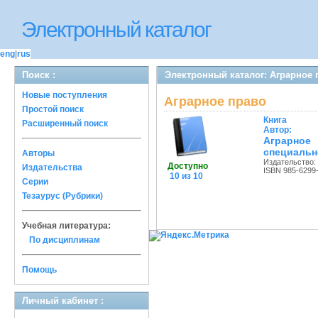
Электронный каталог
eng
|
rus
Поиск :
Электронный каталог: Аграрное 
Новые поступления
Аграрное право
Простой поиск
Книга
Расширенный поиск
Автор:
Аграрное
специальн
Авторы
Издательство:
Доступно
Издательства
ISBN 985-6299
10 из 10
Серии
Тезаурус (Рубрики)
Учебная литература:
По дисциплинам
Помощь
Личный кабинет :