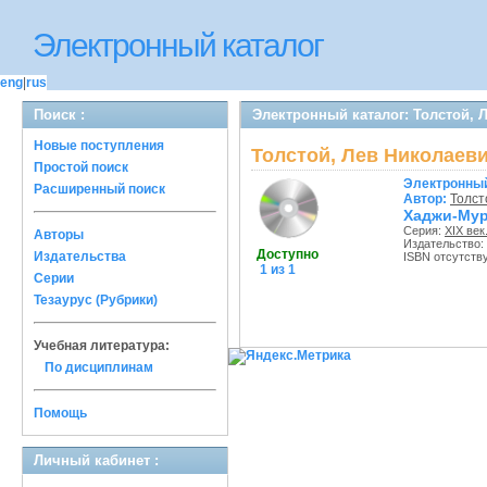
Электронный каталог
eng
|
rus
Поиск :
Электронный каталог: Толстой, 
Новые поступления
Толстой, Лев Николаеви
Простой поиск
Электронный
Расширенный поиск
Автор:
Толст
Хаджи-Мур
Серия:
XIX век
Авторы
Издательство:
Доступно
Издательства
ISBN отсутств
1 из 1
Серии
Тезаурус (Рубрики)
Учебная литература:
По дисциплинам
Помощь
Личный кабинет :