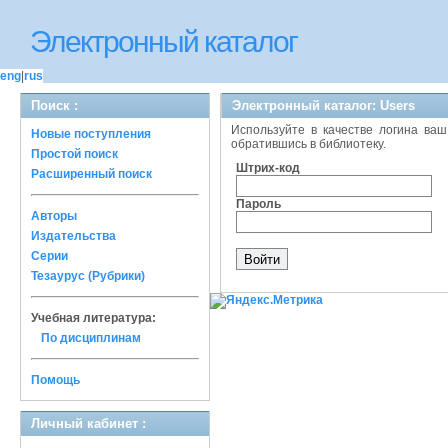
Электронный каталог
eng
|
rus
Поиск :
Электронный каталог: Users
Используйте в качестве логина ваш
Новые поступления
обратившись в библиотеку.
Простой поиск
Штрих-код
Расширенный поиск
Пароль
Авторы
Издательства
Серии
Тезаурус (Рубрики)
Учебная литература:
По дисциплинам
Помощь
Личный кабинет :